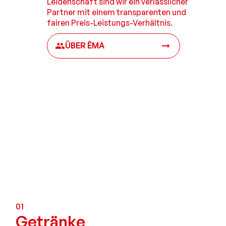
Leidenschaft sind wir ein verläs­slicher
Partner mit einem trans­parenten und
fairen Preis-Leistungs-Verhältnis.
ÜBER ÊMA
01
Getränke