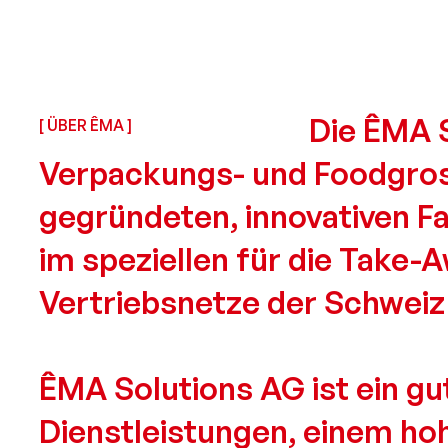
Die ÊMA S
[ ÜBER ÊMA ]
Verpackungs- und Foodgross
gegründeten, innovativen F
im speziellen für die Take-
Vertrieb­snetze der Schweiz
ÊMA Solutions AG ist ein gu
Dienstleistun­gen, einem h