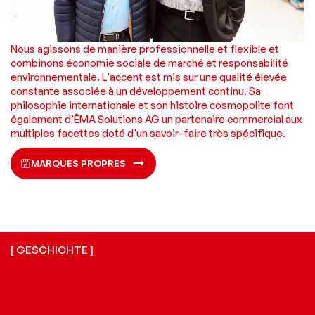
Nous agissons de manière professionnelle et flexible et
combinons économie sociale de marché et responsabilité
environnementale. L'accent est mis sur une qualité élevée
constante associée à un développement continu. Sa
philosophie internationale et son histoire cosmopolite font
également d'ÊMA Solutions AG un partenaire commercial aux
multiples facettes doté d'un savoir-faire très spécifique.
MARQUES PROPRES
[ GESCHICHTE ]