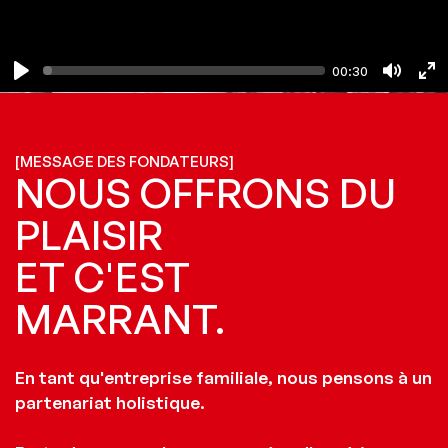
00:30
Play
Mute
En
ful
[MESSAGE DES FONDATEURS]
NOUS OFFRONS DU
PLAISIR
ET C'EST
MARRANT.
En tant qu'entreprise familiale, nous pensons à un
partenariat holistique.